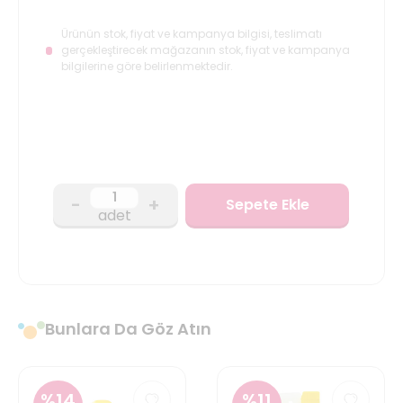
Ürünün stok, fiyat ve kampanya bilgisi, teslimatı
gerçekleştirecek mağazanın stok, fiyat ve kampanya
bilgilerine göre belirlenmektedir.
-
+
Sepete Ekle
adet
Bunlara Da Göz Atın
%
14
%
11