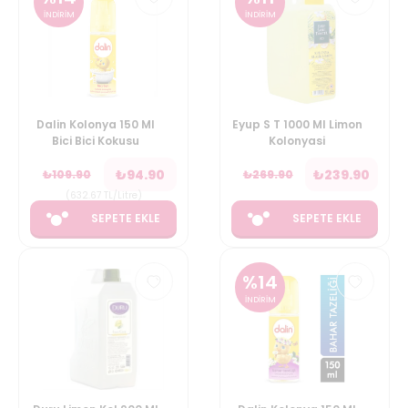
İNDİRİM
İNDİRİM
Dalin Kolonya 150 Ml
Eyup S T 1000 Ml Limon
Bici Bici Kokusu
Kolonyasi
₺
94.90
₺
239.90
₺
109.90
₺
269.90
(
632.67
TL/Litre
)
SEPETE EKLE
SEPETE EKLE
%
14
İNDİRİM