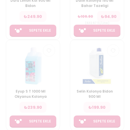
Duru Limon Kol 900 Ml
Dalin Kolonya 150 Ml
Bidon
Bahar Tazeligi
₺
249.90
₺
94.90
₺
109.90
(
632.67
TL/Litre
)
SEPETE EKLE
SEPETE EKLE
Eyup S T 1000 Ml
Selin Kolonya Bidon
Okyanus Kolonya
900 Ml
₺
239.90
₺
199.90
SEPETE EKLE
SEPETE EKLE