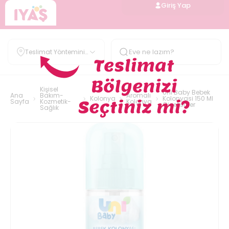
Giriş Yap
Teslimat Yöntemini
Belirle
Kişisel
Uni Baby Bebek
Ana
Bakım-
Aromalı
Kolonya
Kolonyasi 150 Ml
Sayfa
Kozmetik-
Kolonya
Ciceksi Fer
Sağlık