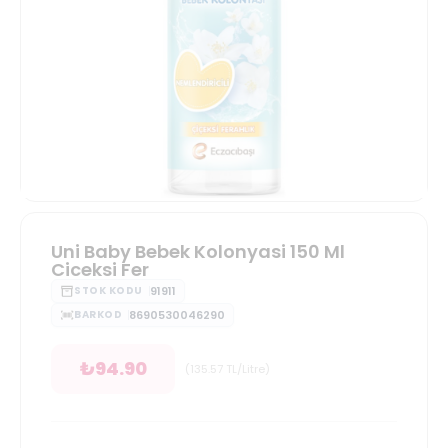
Uni Baby Bebek Kolonyasi 150 Ml
Ciceksi Fer
91911
STOK KODU
8690530046290
BARKOD
₺
94.90
(
135.57
TL/Litre
)