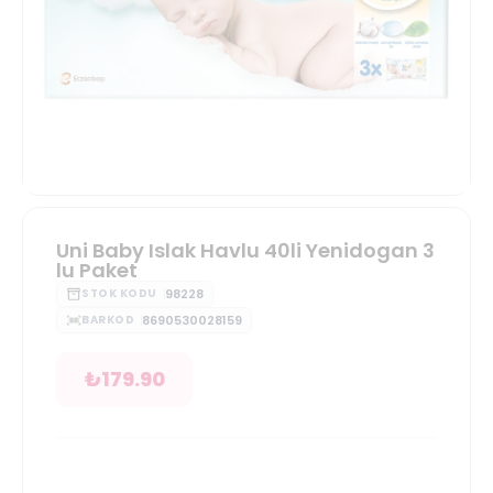
Uni Baby Islak Havlu 40li Yenidogan 3
lu Paket
98228
STOK KODU
8690530028159
BARKOD
₺
179.90