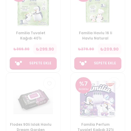
Familia Tuvalet
Familia Havlu 16 li
Kağıdı 40'lı
Havlu Natural
₺
299.90
₺
209.90
₺
369.90
₺
279.90
SEPETE EKLE
SEPETE EKLE
%
7
İNDİRİM
Flodex 90li Islak Havlu
Familia Perfum
Dream Garden
Tuvalet Kağıdı 32'li