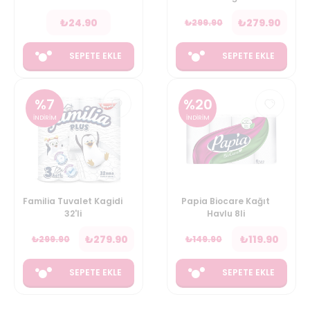
₺
24.90
₺
279.90
₺
299.90
SEPETE EKLE
SEPETE EKLE
%
7
%
20
İNDİRİM
İNDİRİM
Familia Tuvalet Kagidi
Papia Biocare Kağıt
32'li
Havlu 8li
₺
279.90
₺
119.90
₺
299.90
₺
149.90
SEPETE EKLE
SEPETE EKLE