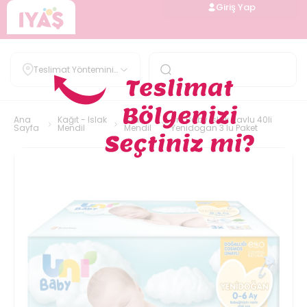
Giriş Yap
Teslimat Yöntemini
Belirle
Ana
Kağıt - Islak
Islak
Uni Baby Islak Havlu 40li
Sayfa
Mendil
Mendil
Yenidogan 3 lu Paket