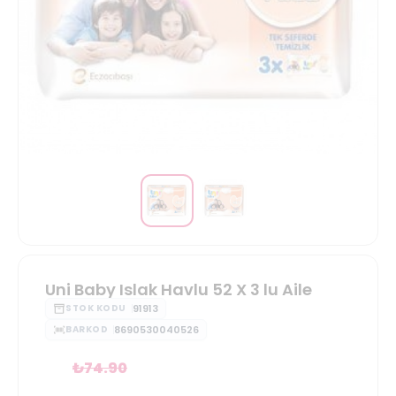
Uni Baby Islak Havlu 52 X 3 lu Aile
91913
STOK KODU
8690530040526
BARKOD
₺
74.90