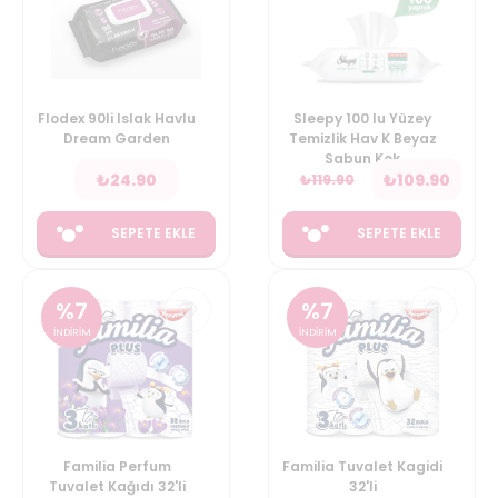
Flodex 90li Islak Havlu
Sleepy 100 lu Yüzey
Dream Garden
Temizlik Hav K Beyaz
Sabun Kok
₺
24.90
₺
109.90
₺
119.90
SEPETE EKLE
SEPETE EKLE
%
7
%
7
İNDİRİM
İNDİRİM
Familia Perfum
Familia Tuvalet Kagidi
Tuvalet Kağıdı 32'li
32'li