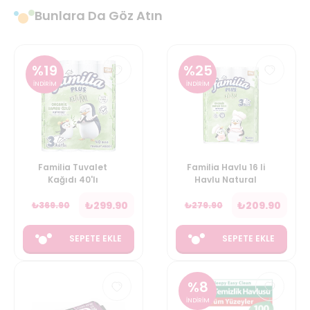
Bunlara Da Göz Atın
%
19
%
25
İNDİRİM
İNDİRİM
Familia Tuvalet
Familia Havlu 16 li
Kağıdı 40'lı
Havlu Natural
₺
299.90
₺
209.90
₺
369.90
₺
279.90
SEPETE EKLE
SEPETE EKLE
%
8
İNDİRİM