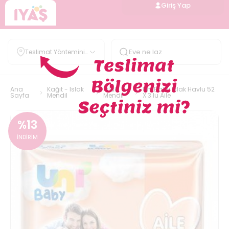
Giriş Yap
Teslimat Yöntemini
Belirle
Ana
Kağıt - Islak
Islak
Uni Baby Islak Havlu 52
Sayfa
Mendil
Mendil
X 3 lu Aile
%
13
İNDİRİM