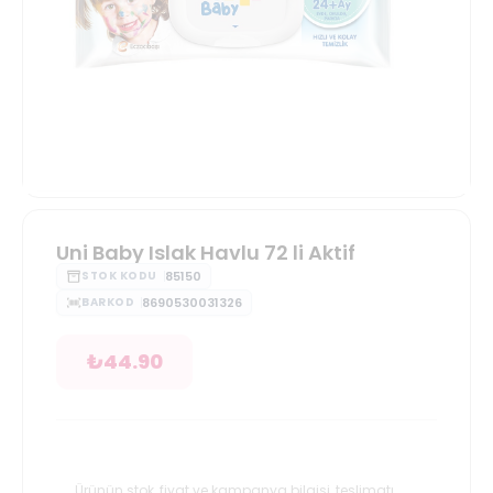
Uni Baby Islak Havlu 72 li Aktif
85150
STOK KODU
8690530031326
BARKOD
₺
44.90
Ürünün stok, fiyat ve kampanya bilgisi, teslimatı