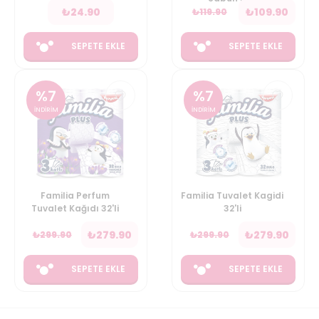
₺
24.90
₺
109.90
₺
119.90
SEPETE EKLE
SEPETE EKLE
%
7
%
7
İNDİRİM
İNDİRİM
Familia Perfum
Familia Tuvalet Kagidi
Tuvalet Kağıdı 32'li
32'li
₺
279.90
₺
279.90
₺
299.90
₺
299.90
SEPETE EKLE
SEPETE EKLE