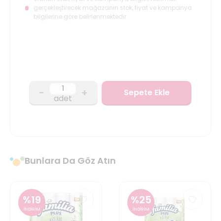
gerçekleştirecek mağazanın stok, fiyat ve kampanya
bilgilerine göre belirlenmektedir.
-
+
Sepete Ekle
adet
Bunlara Da Göz Atın
%
19
%
25
İNDİRİM
İNDİRİM