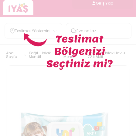
Giriş Yap
Teslimat Yöntemini
Belirle
Ana
Kağıt - Islak
Islak
Uni Baby Islak Havlu
Sayfa
Mendil
Mendil
72 li Aktif