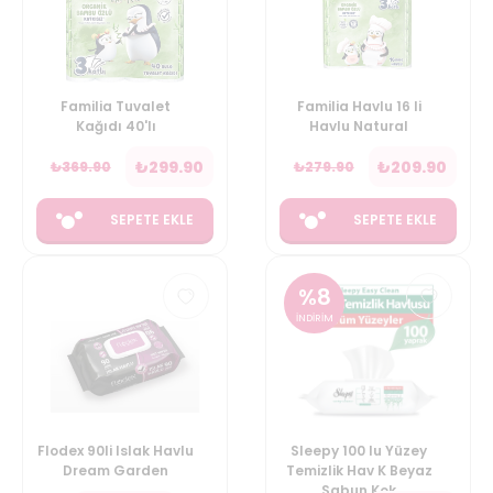
Familia Tuvalet
Familia Havlu 16 li
Kağıdı 40'lı
Havlu Natural
₺
299.90
₺
209.90
₺
369.90
₺
279.90
SEPETE EKLE
SEPETE EKLE
%
8
İNDİRİM
Flodex 90li Islak Havlu
Sleepy 100 lu Yüzey
Dream Garden
Temizlik Hav K Beyaz
Sabun Kok