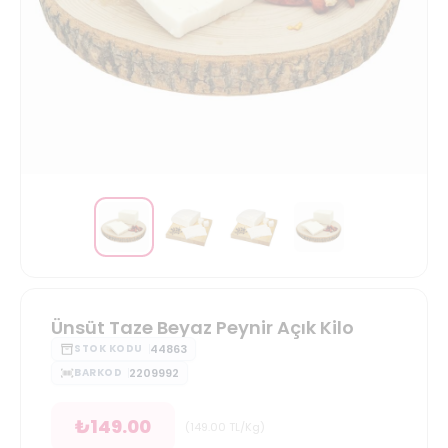
Ünsüt Taze Beyaz Peynir Açık Kilo
44863
STOK KODU
2209992
BARKOD
₺
149.00
(
149.00
TL/Kg
)