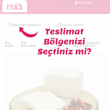
Giriş Yap
Teslimat Yöntemini
Belirle
Ana
Süt -
Beyaz
Ünsüt Taze Beyaz
Peynir
Sayfa
Kahvaltılık
Peynir
Peynir Açık Kilo