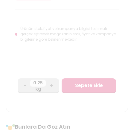
Ürünün stok, fiyat ve kampanya bilgisi, teslimatı
gerçekleştirecek mağazanın stok, fiyat ve kampanya
bilgilerine göre belirlenmektedir.
-
+
Sepete Ekle
kg
Bunlara Da Göz Atın