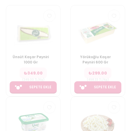
Ünsüt Kaşar Peyniri
Yörükoğlu Kaşar
1000 Gr
Peyniri 600 Gr
₺
349.00
₺
299.00
(
349.00
TL/Kg
)
(
498.33
TL/Kg
)
SEPETE EKLE
SEPETE EKLE