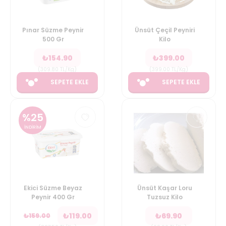
Pınar Süzme Peynir
Ünsüt Çeçil Peyniri
500 Gr
Kilo
₺
154.90
₺
399.00
(
309.80
TL/Kg
)
(
399.00
TL/Kg
)
SEPETE EKLE
SEPETE EKLE
%
25
İNDİRİM
Ekici Süzme Beyaz
Ünsüt Kaşar Loru
Peynir 400 Gr
Tuzsuz Kilo
₺
119.00
₺
69.90
₺
159.00