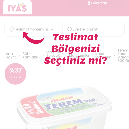
Giriş Yap
Teslimat Yöntemini
Belirle
Terem
Margarin,
Ana
Süt -
Kase
Kase
Tereyağı,
Margarinler
Sayfa
Kahvaltılık
Margarin
Marga
Krema
600 G
%
37
İNDİRİM