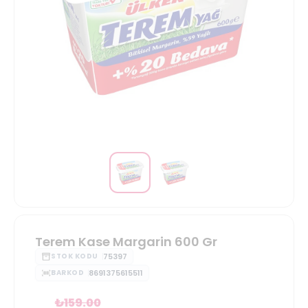
Terem Kase Margarin 600 Gr
75397
STOK KODU
8691375615511
BARKOD
₺
159.00