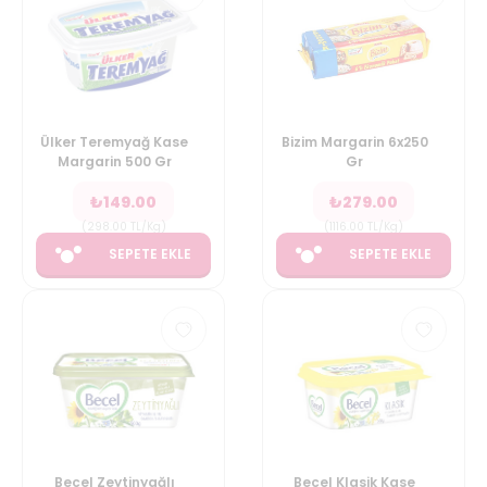
Ülker Teremyağ Kase
Bizim Margarin 6x250
Margarin 500 Gr
Gr
₺
149.00
₺
279.00
(
298.00
TL/Kg
)
(
1116.00
TL/Kg
)
SEPETE EKLE
SEPETE EKLE
Becel Zeytinyağlı
Becel Klasik Kase