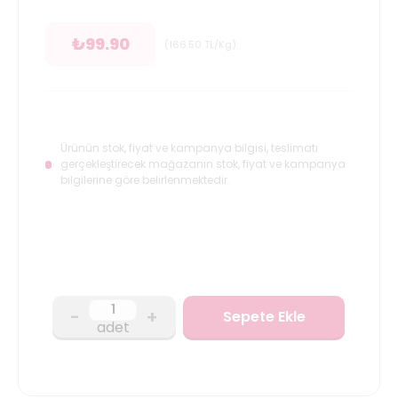
₺
99.90
(
166.50
TL/Kg
)
Ürünün stok, fiyat ve kampanya bilgisi, teslimatı
gerçekleştirecek mağazanın stok, fiyat ve kampanya
bilgilerine göre belirlenmektedir.
-
+
Sepete Ekle
adet