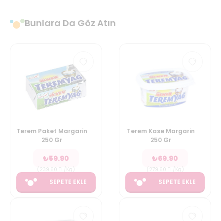
Bunlara Da Göz Atın
Terem Paket Margarin
Terem Kase Margarin
250 Gr
250 Gr
₺
59.90
₺
69.90
(
239.60
TL/Kg
)
(
279.60
TL/Kg
)
SEPETE EKLE
SEPETE EKLE