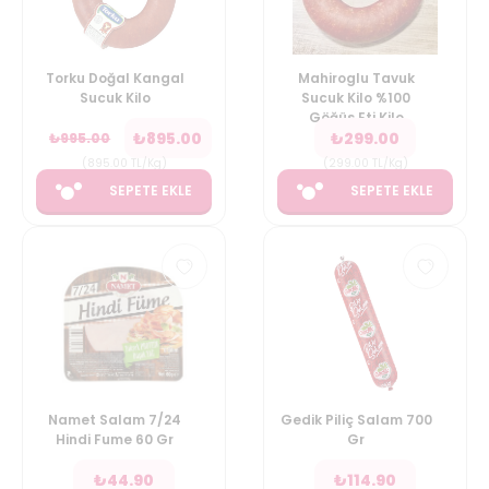
Torku Doğal Kangal
Mahiroglu Tavuk
Sucuk Kilo
Sucuk Kilo %100
Göğüs Eti Kilo
₺
895.00
₺
299.00
₺
995.00
(
895.00
TL/Kg
)
(
299.00
TL/Kg
)
SEPETE EKLE
SEPETE EKLE
Namet Salam 7/24
Gedik Piliç Salam 700
Hindi Fume 60 Gr
Gr
₺
44.90
₺
114.90