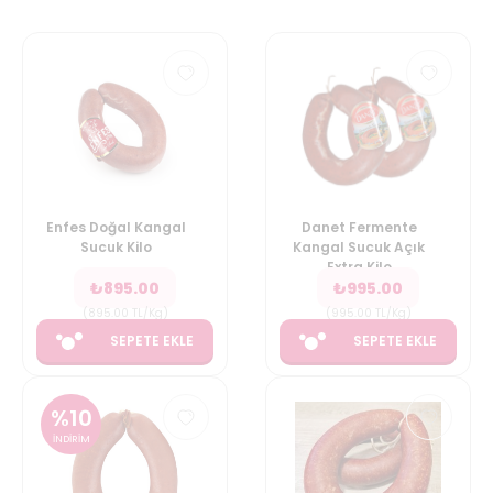
Enfes Doğal Kangal
Danet Fermente
Sucuk Kilo
Kangal Sucuk Açık
Extra Kilo
₺
895.00
₺
995.00
(
895.00
TL/Kg
)
(
995.00
TL/Kg
)
SEPETE EKLE
SEPETE EKLE
%
10
İNDİRİM