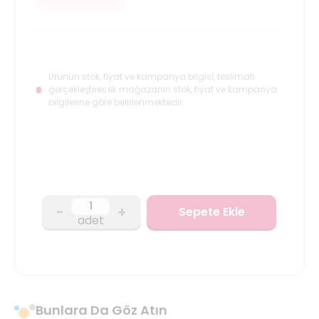
Ürünün stok, fiyat ve kampanya bilgisi, teslimatı
gerçekleştirecek mağazanın stok, fiyat ve kampanya
bilgilerine göre belirlenmektedir.
-
+
Sepete Ekle
adet
Bunlara Da Göz Atın