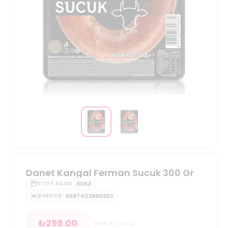
Danet Kangal Ferman Sucuk 300 Gr
91163
STOK KODU
8697403890882
BARKOD
₺
299.00
(
996.67
TL/Kg
)