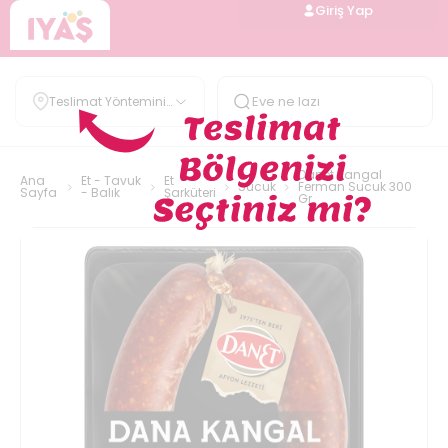
Giriş Yap
Teslimat Yöntemini
Belirle
Danet Kangal
Ana
Et - Tavuk
Et
Sucuk
Ferman Sucuk 300
Sayfa
- Balık
Şarküteri
Gr