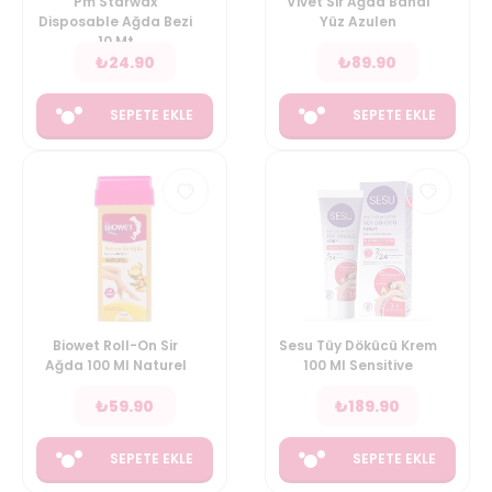
Pm Starwax
Vivet Sir Ağda Bandi
Disposable Ağda Bezi
Yüz Azulen
10 Mt
₺
24.90
₺
89.90
SEPETE EKLE
SEPETE EKLE
Biowet Roll-On Sir
Sesu Tüy Dökücü Krem
Ağda 100 Ml Naturel
100 Ml Sensitive
₺
59.90
₺
189.90
SEPETE EKLE
SEPETE EKLE