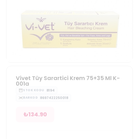
Vivet Tüy Sarartici Krem 75+35 Ml K-
001a
8194
STOK KODU
8697422250018
BARKOD
₺
134.90