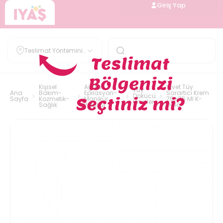
Giriş Yap
Teslimat Yöntemini
Belirle
Kişisel
Ağda-
Vivet Tüy
Tüy
Ana
Bakım-
Epilasyon-
Sarartici Krem
Dökücü
Sayfa
Kozmetik-
Manikür
75+35 Ml K-
Ürünler
Sağlık
Pedikür
001a