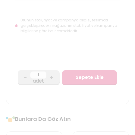
Ürünün stok, fiyat ve kampanya bilgisi, teslimatı
gerçekleştirecek mağazanın stok, fiyat ve kampanya
bilgilerine göre belirlenmektedir.
-
+
Sepete Ekle
adet
Bunlara Da Göz Atın