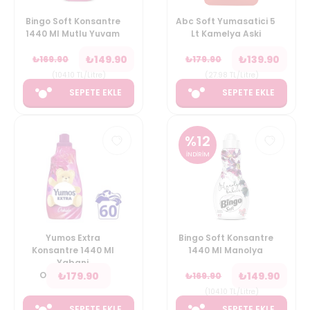
Bingo Soft Konsantre
Abc Soft Yumasatici 5
1440 Ml Mutlu Yuvam
Lt Kamelya Aski
₺
149.90
₺
139.90
₺
169.90
₺
179.90
(
104.10
TL/Litre
)
(
27.98
TL/Litre
)
SEPETE EKLE
SEPETE EKLE
%
12
İNDİRİM
Yumos Extra
Bingo Soft Konsantre
Konsantre 1440 Ml
1440 Ml Manolya
Yabani
₺
179.90
₺
149.90
Orkideyasemin
₺
169.90
(
104.10
TL/Litre
)
SEPETE EKLE
SEPETE EKLE