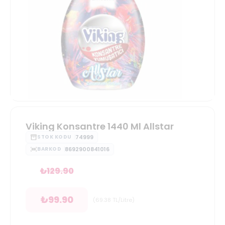
Viking Konsantre 1440 Ml Allstar
74999
STOK KODU
8692900841016
BARKOD
₺
129.90
₺
99.90
(
69.38
TL/Litre
)