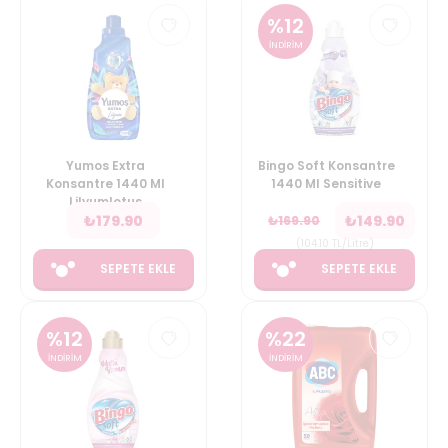
%
12
İNDİRİM
Yumos Extra
Bingo Soft Konsantre
Konsantre 1440 Ml
1440 Ml Sensitive
Lilyumlotus
₺
179.90
₺
149.90
₺
169.90
(
104.10
TL/Litre
)
SEPETE EKLE
SEPETE EKLE
%
12
%
22
İNDİRİM
İNDİRİM