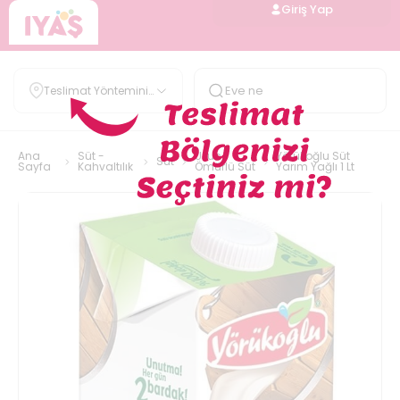
Giriş Yap
Teslimat Yöntemini
Belirle
Ana
Süt -
Uzun
Yörükoğlu Süt
Süt
Sayfa
Kahvaltılık
Ömürlü Süt
Yarım Yağlı 1 Lt