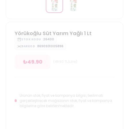
Yörükoğlu Süt Yarım Yağlı 1 Lt
26400
STOK KODU
8690931005896
BARKOD
₺
49.90
(
49.90
TL/Litre
)
Ürünün stok, fiyat ve kampanya bilgisi, teslimatı
gerçekleştirecek mağazanın stok, fiyat ve kampanya
bilgilerine göre belirlenmektedir.