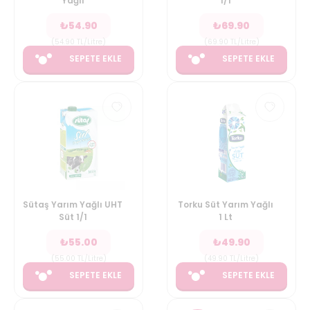
Yağlı
1/1
₺
54.90
₺
69.90
(
54.90
TL/Litre
)
(
69.90
TL/Litre
)
SEPETE EKLE
SEPETE EKLE
Sütaş Yarım Yağlı UHT
Torku Süt Yarım Yağlı
Süt 1/1
1 Lt
₺
55.00
₺
49.90
(
55.00
TL/Litre
)
(
49.90
TL/Litre
)
SEPETE EKLE
SEPETE EKLE