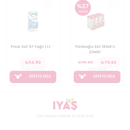
%
27
İNDİRİM
Pınar Süt %1 Yağlı 1 Lt
Yörükoğlu Süt 180x6 li
Çilekli
₺
54.90
₺
79.90
₺
110.00
(
54.90
TL/Litre
)
(
73.98
TL/Kg
)
SEPETE EKLE
SEPETE EKLE
Tüm Hakları Saklıdır © 2026, IYAŞ.