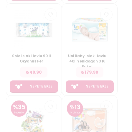
Solo Islak Havlu 90 li
Uni Baby Islak Havlu
Okyanus Fer
40li Yenidogan 3 lu
Paket
₺
49.90
₺
179.90
SEPETE EKLE
SEPETE EKLE
%
35
%
13
İNDİRİM
İNDİRİM