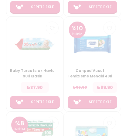
SEPETE EKLE
SEPETE EKLE
%
10
İNDİRİM
Baby Turco Islak Havlu
Canped Vucut
90li Klasik
Temizleme Mendili 48li
₺
37.90
₺
89.90
₺
99.90
SEPETE EKLE
SEPETE EKLE
%
8
İNDİRİM