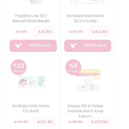
Papilion Cep 15 li
Uni Baby Islak Havlu
Meyveli Islak Mendil
52 X 3 lu Aile
₺
4.90
₺
64.90
₺
7.50
₺
74.90
SEPETE EKLE
SEPETE EKLE
%
22
%
8
İNDİRİM
İNDİRİM
Uni Baby Islak Havlu
Sleepy 100 lu Yüzey
72 li Aktif
Temizlik Hav K Arap
Sabunu
₺
34.90
₺
109.90
₺
44.90
₺
119.90