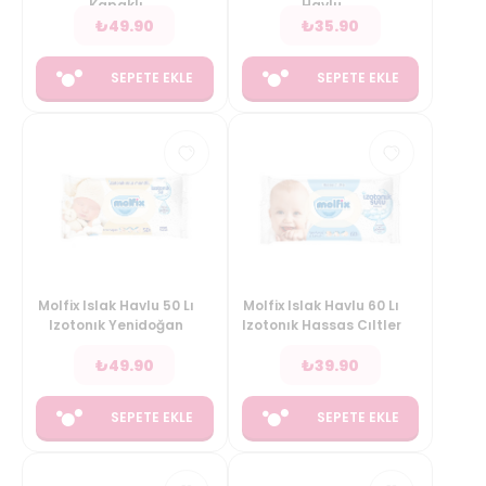
Kapaklı
Havlu
₺
49.90
₺
35.90
SEPETE EKLE
SEPETE EKLE
Molfix Islak Havlu 50 Lı
Molfix Islak Havlu 60 Lı
Izotonık Yenidoğan
Izotonık Hassas Cıltler
₺
49.90
₺
39.90
SEPETE EKLE
SEPETE EKLE