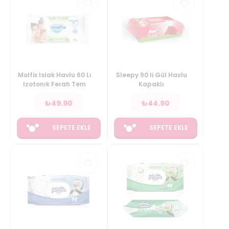
Molfix Islak Havlu 60 Lı
Sleepy 90 li Gül Havlu
Izotonık Ferah Tem
Kapaklı
₺
49.90
₺
44.90
SEPETE EKLE
SEPETE EKLE