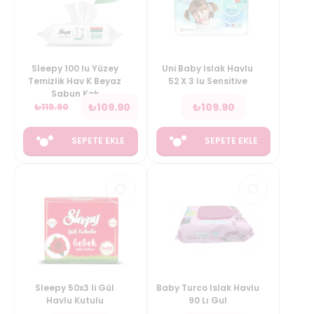
Sleepy 100 lu Yüzey
Uni Baby Islak Havlu
Temizlik Hav K Beyaz
52 X 3 lu Sensitive
Sabun Kok
₺
109.90
₺
109.90
₺
119.90
SEPETE EKLE
SEPETE EKLE
Sleepy 50x3 li Gül
Baby Turco Islak Havlu
Havlu Kutulu
90 Lı Gul