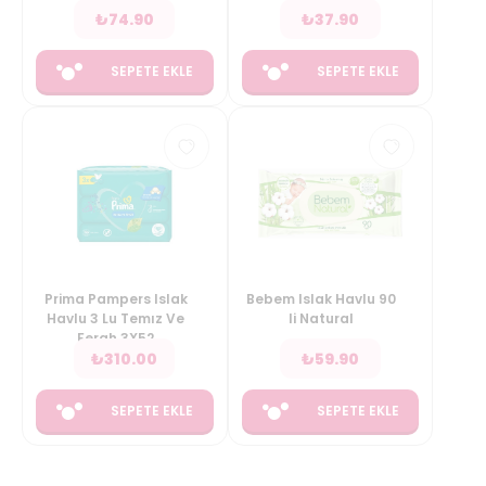
₺
74.90
₺
37.90
SEPETE EKLE
SEPETE EKLE
Prima Pampers Islak
Bebem Islak Havlu 90
Havlu 3 Lu Temız Ve
li Natural
Ferah 3X52
₺
310.00
₺
59.90
SEPETE EKLE
SEPETE EKLE