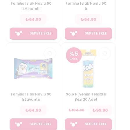
Familia Islak Havlu 90
Familia Islak Havlu 90
li Minarelli
lı
₺
64.90
₺
64.90
SEPETE EKLE
SEPETE EKLE
%
5
İNDİRİM
Familia Islak Havlu 90
Solo Hijyenim Temizlik
li Lavanta
Bezi 20 Adet
₺
64.90
₺
99.90
₺
104.90
SEPETE EKLE
SEPETE EKLE