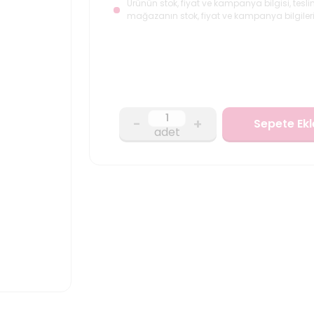
Ürünün stok, fiyat ve kampanya bilgisi, tesli
mağazanın stok, fiyat ve kampanya bilgileri
-
+
Sepete Ekl
adet