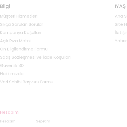
Bilgi
IYAŞ
Müşteri Hizmetleri
Ana S
Sıkça Sorulan Sorular
Site H
Kampanya Koşulları
İletiş
Açık Rıza Metni
Yatırım
Ön Bilgilendirme Formu
Satış Sözleşmesi ve İade Koşulları
Güvenlik 3D
Hakkımızda
Veri Sahibi Başvuru Formu
Hesabım
Hesabım
Sepetim