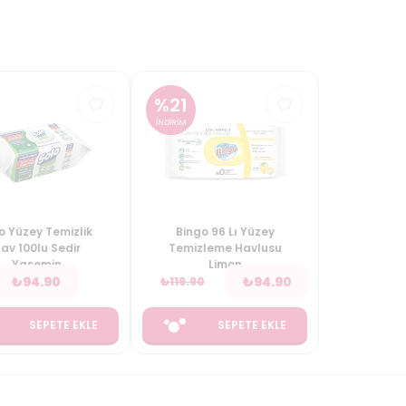
%
21
İNDİRİM
o Yüzey Temizlik
Bingo 96 Lı Yüzey
av 100lu Sedir
Temizleme Havlusu
Yasemin
Limon
₺
94.90
₺
94.90
₺
119.90
SEPETE EKLE
SEPETE EKLE