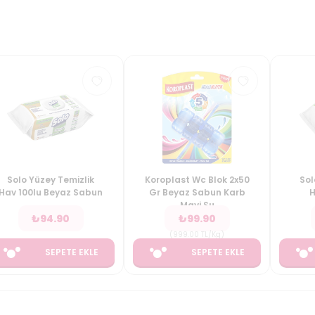
Solo Yüzey Temizlik
Koroplast Wc Blok 2x50
Sol
Hav 100lu Beyaz Sabun
Gr Beyaz Sabun Karb
H
Mavi Su
₺
94.90
₺
99.90
(
999.00
TL/Kg
)
SEPETE EKLE
SEPETE EKLE