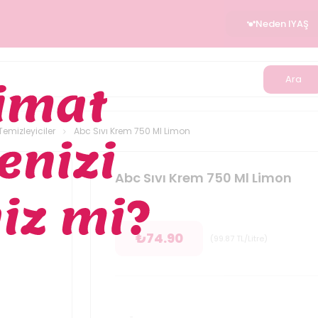
Neden IYAŞ
Ara
emizleyiciler
Abc Sıvı Krem 750 Ml Limon
Abc Sıvı Krem 750 Ml Limon
₺
74.90
(
99.87
TL/Litre
)