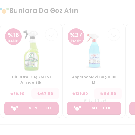
Bunlara Da Göz Atın
%
16
%
27
İNDİRİM
İNDİRİM
Cif Ultra Güç 750 Ml
Asperox Mavi Güç 1000
Aninda Etki
Ml
₺
67.50
₺
94.90
₺
79.90
₺
129.90
(
94.90
TL/Litre
)
SEPETE EKLE
SEPETE EKLE