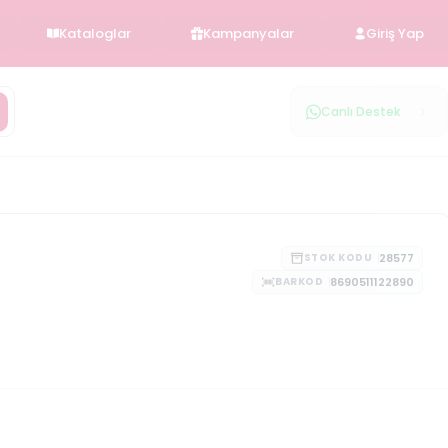
Kataloglar
Kampanyalar
Giriş Yap
Canlı Destek
28577
STOK KODU
8690511122890
BARKOD