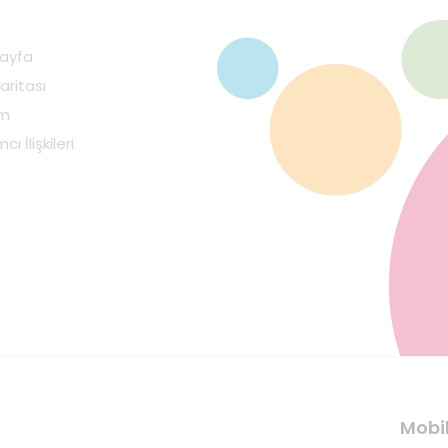
ayfa
aritası
im
cı İlişkileri
Mobi