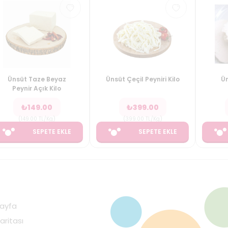
Ünsüt Taze Beyaz
Ünsüt Çeçil Peyniri Kilo
Ün
Peynir Açık Kilo
₺
149.00
₺
399.00
(
149.00
TL/Kg
)
(
399.00
TL/Kg
)
SEPETE EKLE
SEPETE EKLE
ayfa
aritası