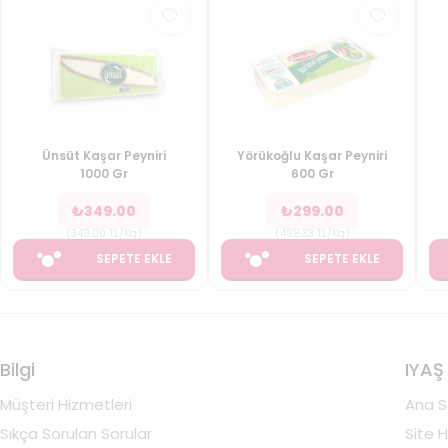
Ünsüt Kaşar Peyniri
Yörükoğlu Kaşar Peyniri
1000 Gr
600 Gr
₺
349.00
₺
299.00
(
349.00
TL/Kg
)
(
498.33
TL/Kg
)
SEPETE EKLE
SEPETE EKLE
Bilgi
IYAŞ
Müşteri Hizmetleri
Ana S
Sıkça Sorulan Sorular
Site H