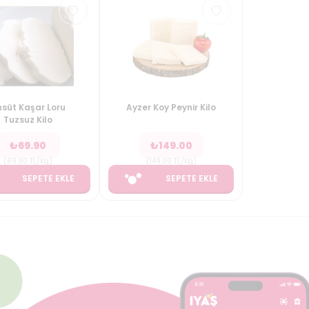
süt Kaşar Loru
Ayzer Koy Peynir Kilo
Tuzsuz Kilo
₺
69.90
₺
149.00
(
69.90
TL/Kg
)
(
149.00
TL/Kg
)
SEPETE EKLE
SEPETE EKLE