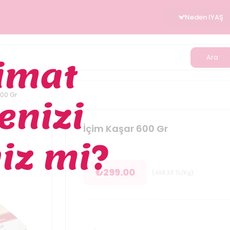
Neden IYAŞ
Ara
600 Gr
İçim Kaşar 600 Gr
₺
299.00
(
498.33
TL/Kg
)