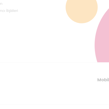
im
cı İlişkileri
Mobi