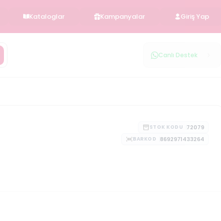
Kataloglar
Kampanyalar
Giriş Yap
Canlı Destek
72079
STOK KODU
8692971433264
BARKOD