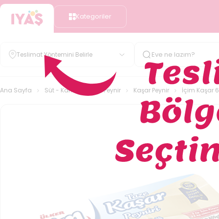
Kategoriler
Teslimat Yöntemini Belirle
Ana Sayfa
Süt - Kahvaltılık
Peynir
Kaşar Peynir
İçim Kaşar 