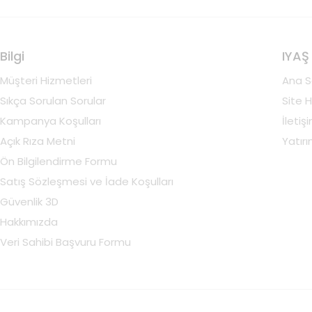
Bilgi
IYAŞ
Müşteri Hizmetleri
Ana S
Sıkça Sorulan Sorular
Site H
Kampanya Koşulları
İletiş
Açık Rıza Metni
Yatırım
Ön Bilgilendirme Formu
Satış Sözleşmesi ve İade Koşulları
Güvenlik 3D
Hakkımızda
Veri Sahibi Başvuru Formu