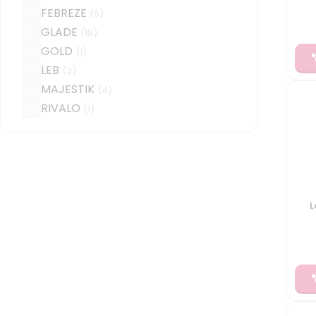
FEBREZE
(
5
)
GLADE
(
18
)
GOLD
(
1
)
LEB
(
3
)
MAJESTIK
(
4
)
RIVALO
(
1
)
L