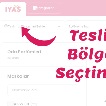
Kategoriler
Teslimat Yöntemini Belirle
Oda Parfümleri
58
ürün
Markalar
G
AIRWICK
(
26
)