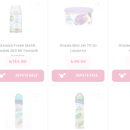
Airwick Fresh Matik
Glade Mini Jel 70 Gr
Glade
edek 250 Ml Temizlik
Lavanta
Esintisi
₺
184.90
₺
99.90
(
1427.14
TL/Kg
)
SEPETE EKLE
SEPETE EKLE