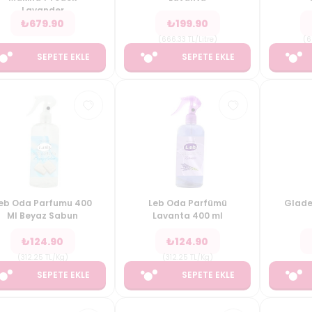
Lavander
₺
679.90
₺
199.90
(
666.33
TL/Litre
)
(
6
SEPETE EKLE
SEPETE EKLE
eb Oda Parfumu 400
Leb Oda Parfümü
Glade
Ml Beyaz Sabun
Lavanta 400 ml
₺
124.90
₺
124.90
(
312.25
TL/Kg
)
(
312.25
TL/Kg
)
SEPETE EKLE
SEPETE EKLE