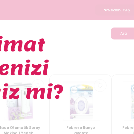
Neden IYAŞ
Ara
lade Otomatik Sprey
Febreze Banyo
Febre
Makina 1 Yedek
Lavanta