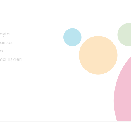
ayfa
aritası
im
cı İlişkileri