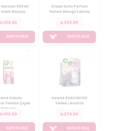
 Aerosol 300 Ml
Glade Auto Parfum
 Askin Büyüsü
Sistem Mango Esintisi
₺
189.90
₺
239.90
SEPETE EKLE
SEPETE EKLE
rwick Kokulu
Airwick Elektrikli Kit
ar Pembe Çiçek
Yedek Lavanta
Bahcesı
₺
189.90
₺
279.90
SEPETE EKLE
SEPETE EKLE