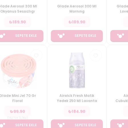
lade Aerosol 300 Ml
Glade Aerosol 300 Ml
Glade
Okyanus Sessızlıgı
Mornıng
Love
₺
189.90
₺
189.90
SEPETE EKLE
SEPETE EKLE
Glade Mini Jel 70 Gr
Airwick Fresh Matik
Ai
Floral
Yedek 250 Ml Lavanta
Cubukl
₺
99.90
₺
184.90
(
1427.14
TL/Kg
)
SEPETE EKLE
SEPETE EKLE