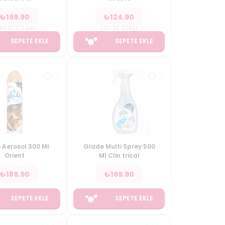
₺
199.90
₺
124.90
66.33
TL/Litre
)
(
312.25
TL/Kg
)
SEPETE EKLE
SEPETE EKLE
 Aerosol 300 Ml
Glade Multi Sprey 500
Orient
Ml Clin trical
₺
189.90
₺
169.90
SEPETE EKLE
SEPETE EKLE