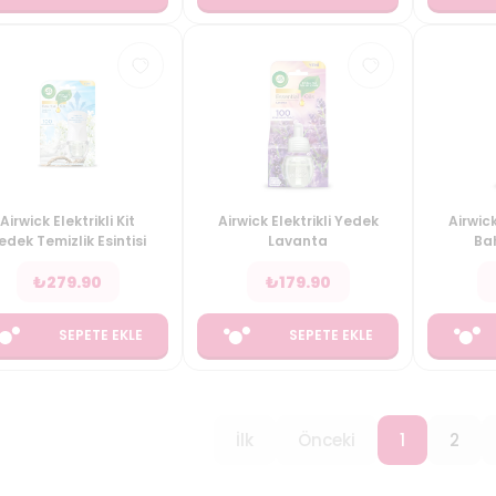
Airwick Elektrikli Kit
Airwick Elektrikli Yedek
Airwick
edek Temizlik Esintisi
Lavanta
Bah
₺
279.90
₺
179.90
SEPETE EKLE
SEPETE EKLE
İlk
Önceki
1
2