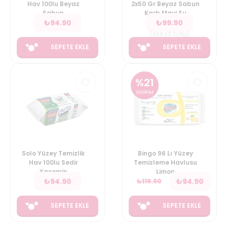
Hav 100lu Beyaz
2x50 Gr Beyaz Sabun
Sabun
Karb Mavi Su
₺
94.90
₺
99.90
(
999.00
TL/Kg
)
SEPETE EKLE
SEPETE EKLE
%
21
İNDİRİM
Solo Yüzey Temizlik
Bingo 96 Lı Yüzey
Hav 100lu Sedir
Temizleme Havlusu
Yasemin
Limon
₺
94.90
₺
94.90
₺
119.90
SEPETE EKLE
SEPETE EKLE