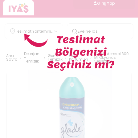
Giriş Yap
Teslimat Yöntemini
Belirle
Deterjan
Glade Aerosol 300
Ana
Genel
Oda
-
Ml Okyanus
Sayfa
Temizlik
Parfümleri
Temizlik
Sessızlıgı