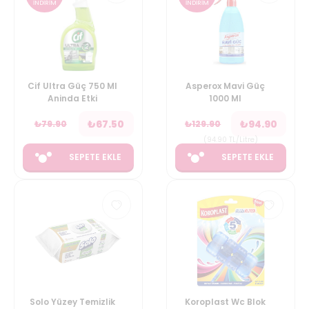
İNDİRİM
İNDİRİM
Cif Ultra Güç 750 Ml
Asperox Mavi Güç
Aninda Etki
1000 Ml
₺
67.50
₺
94.90
₺
79.90
₺
129.90
(
94.90
TL/Litre
)
SEPETE EKLE
SEPETE EKLE
Solo Yüzey Temizlik
Koroplast Wc Blok