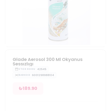
Glade Aerosol 300 Ml Okyanus
Sessızlıgı
42545
STOK KODU
6001298988104
BARKOD
₺
189.90