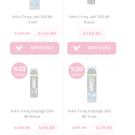
Arko Tıraş Jeli 200 Ml
Arko Tıraş Jeli 200 Ml
Cool
Black
₺
124.90
₺
149.90
₺
129.90
(
624.50
TL/Litre
)
(
749.50
TL/Litre
)
SEPETE EKLE
SEPETE EKLE
%
33
%
20
İNDİRİM
İNDİRİM
Arko Tıraş Köpüğü 200
Arko Tıraş Köpüğü 200
Ml Black
Ml Cool
₺
99.90
₺
79.90
₺
149.90
₺
99.90
(
499.50
TL/Litre
)
(
399.50
TL/Litre
)