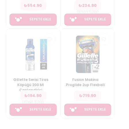
₺
554.90
₺
234.90
(
1174.50
TL/Kg
)
SEPETE EKLE
SEPETE EKLE
Gillette Serisi Tiras
Fusion Makina
Köpüğü 200 Ml
Proglide 2up Flexball
Canlandirici
₺
194.90
₺
719.90
(
974.50
TL/Kg
)
SEPETE EKLE
SEPETE EKLE