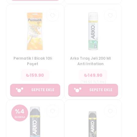
Permatik I Bicak 10li
Arko Tıraş Jeli 200 Ml
Poşet
Anti Irritation
₺
159.90
₺
149.90
(
749.50
TL/Litre
)
SEPETE EKLE
SEPETE EKLE
%
4
İNDİRİM