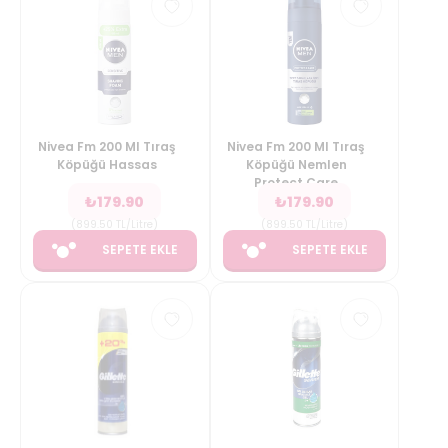
Nivea Fm 200 Ml Tıraş
Nivea Fm 200 Ml Tıraş
Köpüğü Hassas
Köpüğü Nemlen
Protect Care
₺
179.90
₺
179.90
(
899.50
TL/Litre
)
(
899.50
TL/Litre
)
SEPETE EKLE
SEPETE EKLE