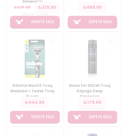
Dimension
₺
219.90
₺
669.90
₺
229.90
(
1466.00
TL/Litre
)
SEPETE EKLE
SEPETE EKLE
Gillette Mach3 Tıraş
Nivea Fm 200 Ml Tıraş
Makinesi + Yedek Tıraş
Köpüğü Deep
Bıçağı
Dimension
₺
444.90
₺
179.90
(
899.50
TL/Litre
)
SEPETE EKLE
SEPETE EKLE