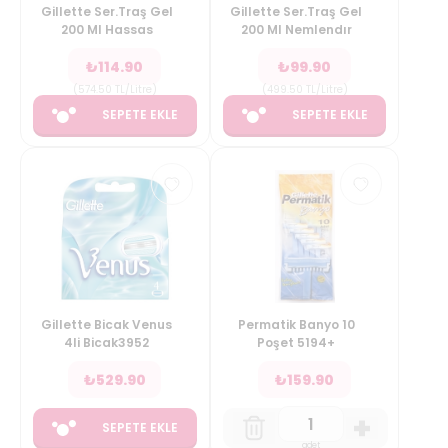
Gillette Ser.Traş Gel
Gillette Ser.Traş Gel
200 Ml Hassas
200 Ml Nemlendır
₺
114.90
₺
99.90
(
574.50
TL/Litre
)
(
499.50
TL/Litre
)
SEPETE EKLE
SEPETE EKLE
Gillette Bicak Venus
Permatik Banyo 10
4li Bicak3952
Poşet 5194+
₺
529.90
₺
159.90
SEPETE EKLE
adet