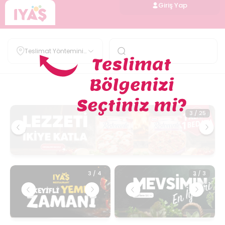
Giriş Yap
Teslimat Yöntemini
Belirle
1
/
2
3
/
25
3
/
4
3
/
3