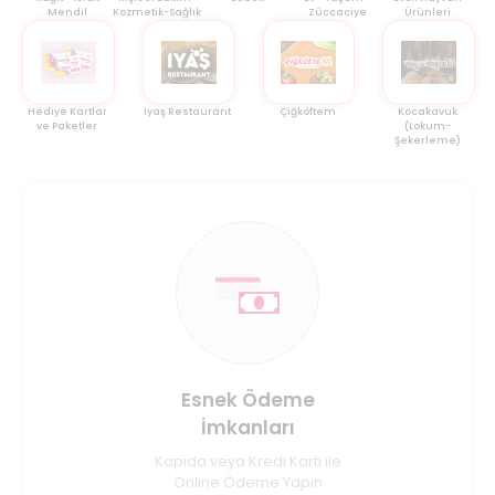
Mendil
Kozmetik-Sağlık
Züccaciye
Ürünleri
Hediye Kartlar
Iyaş Restaurant
Çiğköftem
Kocakavuk
ve Paketler
(Lokum-
Şekerleme)
Esnek Ödeme
İmkanları
Kapıda veya Kredi Kartı ile
Online Ödeme Yapın