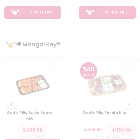
SEPETE EKLE
SEPETE EKLE
🥩 Mangal Keyfi
%
10
İNDİRİM
Gedik Piliç Soslu Kanat
Gedik Piliç Pirzola Kilo
Kilo
₺
339.90
₺
189.90
₺
209.90
(
339.90
TL/Kg
)
(
189.90
TL/Kg
)