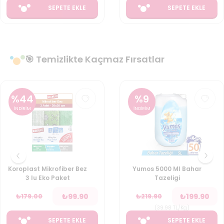
SEPETE EKLE
SEPETE EKLE
🎯 Temizlikte Kaçmaz Fırsatlar
%
44
%
9
İNDİRİM
İNDİRİM
Koroplast Mikrofiber Bez
Yumos 5000 Ml Bahar
3 lu Eko Paket
Tazeligi
₺
99.90
₺
199.90
₺
179.00
₺
219.90
(
39.98
TL/Kg
)
SEPETE EKLE
SEPETE EKLE