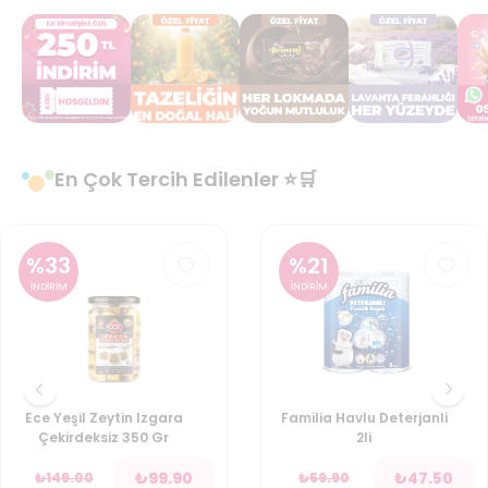
En Çok Tercih Edilenler ⭐🛒
%
33
%
21
İNDİRİM
İNDİRİM
Ece Yeşil Zeytin Izgara
Familia Havlu Deterjanli
Çekirdeksiz 350 Gr
2li
₺
99.90
₺
47.50
₺
149.00
₺
59.90