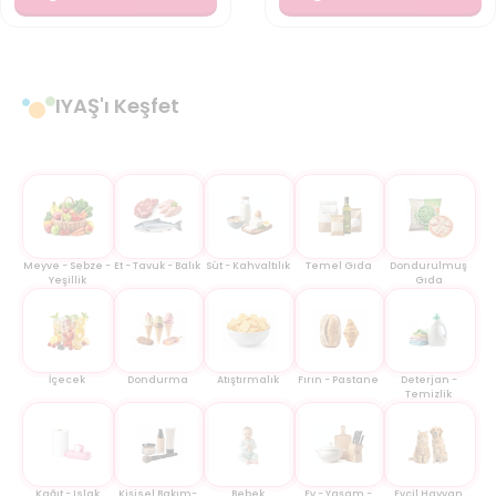
IYAŞ'ı Keşfet
Meyve - Sebze -
Et - Tavuk - Balık
Süt - Kahvaltılık
Temel Gıda
Dondurulmuş
Yeşillik
Gıda
İçecek
Dondurma
Atıştırmalık
Fırın - Pastane
Deterjan -
Temizlik
Kağıt - Islak
Kişisel Bakım-
Bebek
Ev - Yaşam -
Evcil Hayvan