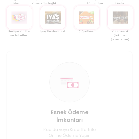
Mendil
Kozmetik-Sağlık
Züccaciye
Ürünleri
Hediye Kartlar
Iyaş Restaurant
Çiğköftem
Kocakavuk
ve Paketler
(Lokum-
Şekerleme)
Esnek Ödeme
İmkanları
Kapıda veya Kredi Kartı ile
Online Ödeme Yapın