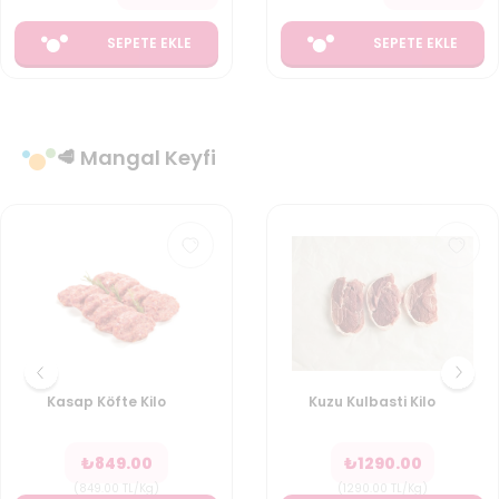
SEPETE EKLE
SEPETE EKLE
🥩 Mangal Keyfi
Kasap Köfte Kilo
Kuzu Kulbasti Kilo
₺
849.00
₺
1290.00
(
849.00
TL/Kg
)
(
1290.00
TL/Kg
)