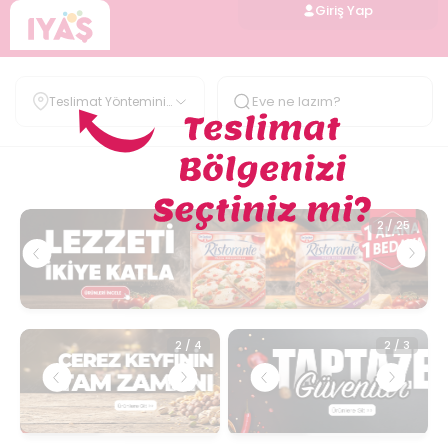
Giriş Yap
Teslimat Yöntemini
Belirle
2
/
2
2
/
25
2
/
4
2
/
3