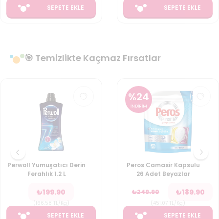
SEPETE EKLE
SEPETE EKLE
🎯 Temizlikte Kaçmaz Fırsatlar
%
24
İNDİRİM
Perwoll Yumuşatıcı Derin
Peros Camasir Kapsulu
Ferahlık 1.2 L
26 Adet Beyazlar
₺
199.90
₺
189.90
₺
249.90
(
166.58
TL/Kg
)
(
451.07
TL/Kg
)
SEPETE EKLE
SEPETE EKLE