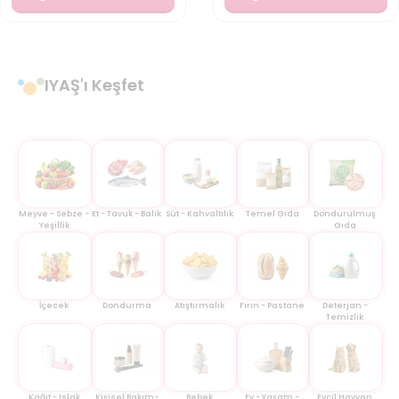
IYAŞ'ı Keşfet
Meyve - Sebze -
Et - Tavuk - Balık
Süt - Kahvaltılık
Temel Gıda
Dondurulmuş
Yeşillik
Gıda
İçecek
Dondurma
Atıştırmalık
Fırın - Pastane
Deterjan -
Temizlik
Kağıt - Islak
Kişisel Bakım-
Bebek
Ev - Yaşam -
Evcil Hayvan