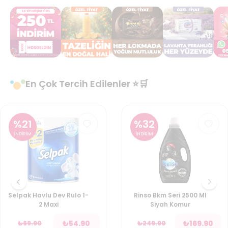
En Çok Tercih Edilenler ⭐🛒
%
21
%
32
İNDİRİM
İNDİRİM
Selpak Havlu Dev Rulo 1-
Rinso Bkm Seri 2500 Ml
2 Maxi
Siyah Komur
₺
54.90
₺
169.90
₺
69.90
₺
249.90