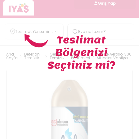
Giriş Yap
Teslimat Yöntemini
Belirle
Ana
Deterjan -
Genel
Oda
Glade Aerosol 300
Sayfa
Temizlik
Temizlik
Parfümleri
Ml Ipeksi Vanilya