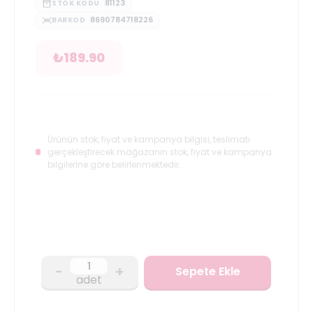
81123
STOK KODU
8690784718226
BARKOD
₺
189.90
Ürünün stok, fiyat ve kampanya bilgisi, teslimatı
gerçekleştirecek mağazanın stok, fiyat ve kampanya
bilgilerine göre belirlenmektedir.
-
+
Sepete Ekle
adet