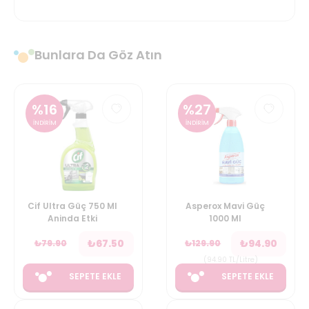
Bunlara Da Göz Atın
%
16
%
27
İNDİRİM
İNDİRİM
Cif Ultra Güç 750 Ml
Asperox Mavi Güç
Aninda Etki
1000 Ml
₺
67.50
₺
94.90
₺
79.90
₺
129.90
(
94.90
TL/Litre
)
SEPETE EKLE
SEPETE EKLE