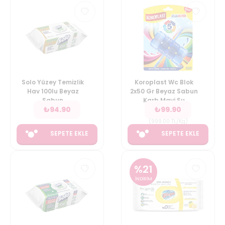
Solo Yüzey Temizlik
Koroplast Wc Blok
Hav 100lu Beyaz
2x50 Gr Beyaz Sabun
Sabun
Karb Mavi Su
₺
94.90
₺
99.90
(
999.00
TL/Kg
)
SEPETE EKLE
SEPETE EKLE
%
21
İNDİRİM