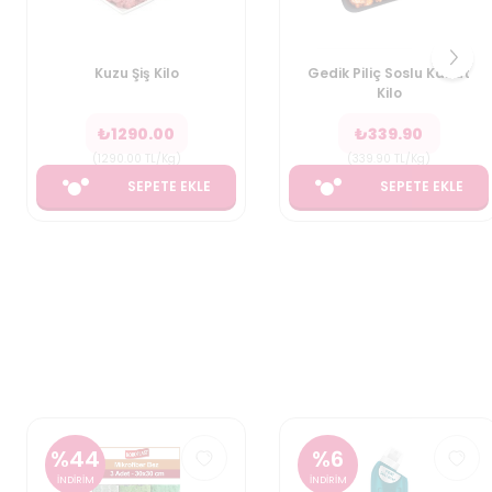
Kuzu Şiş Kilo
Gedik Piliç Soslu Kanat
Kilo
₺
1290.00
₺
339.90
(
1290.00
TL/Kg
)
(
339.90
TL/Kg
)
SEPETE EKLE
SEPETE EKLE
%
6
İNDİRİM