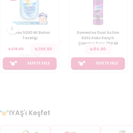
Domestos Dual Action
Pril Sıvı 1350 Ml
Kötü Koku Karşıtı
Amasya Elmasi
Çamaşır Suyu 750 Ml
₺
84.90
₺
114.90
₺
149.90
SEPETE EKLE
SEPETE EKLE
IYAŞ'ı Keşfet