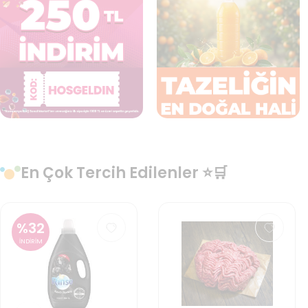
En Çok Tercih Edilenler ⭐🛒
%
24
İNDİRİM