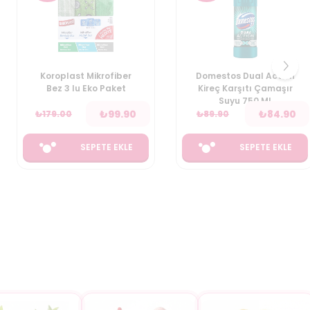
Domestos Dual Action
Perwoll Yumuşatıcı
Kireç Karşıtı Çamaşır
Çiçek Ferahlığı 1.2 L
Suyu 750 Ml
₺
84.90
₺
199.90
₺
89.90
(
166.58
TL/Kg
)
SEPETE EKLE
SEPETE EKLE