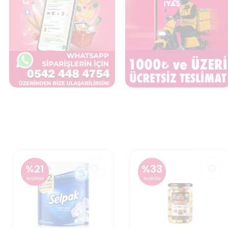
%
33
%
40
İNDİRİM
İNDİRİM