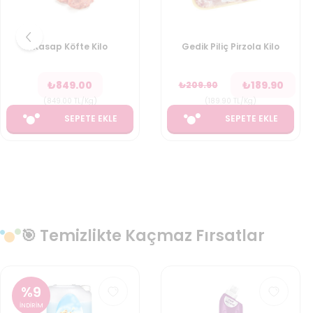
Kasap Köfte Kilo
Gedik Piliç Pirzola Kilo
₺
849.00
₺
189.90
₺
209.90
(
849.00
TL/Kg
)
(
189.90
TL/Kg
)
SEPETE EKLE
SEPETE EKLE
🎯 Temizlikte Kaçmaz Fırsatlar
%
23
İNDİRİM