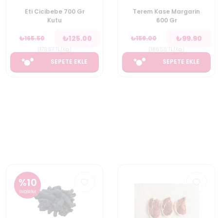
Terem Kase Margarin
Selpak Havlu Dev Rulo
600 Gr
1-2 Maxi
₺
99.90
₺
54.90
₺
159.00
₺
69.90
(
166.50
TL/Kg
)
SEPETE EKLE
SEPETE EKLE
%
10
İNDİRİM