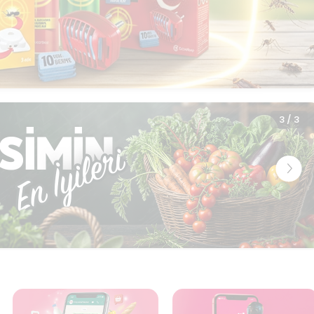
3
/
3