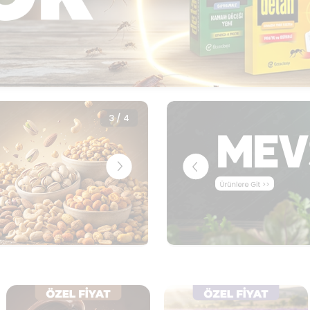
3
/
4