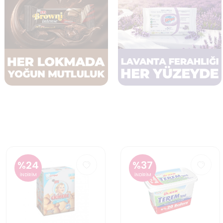
%
37
%
21
İNDİRİM
İNDİRİM