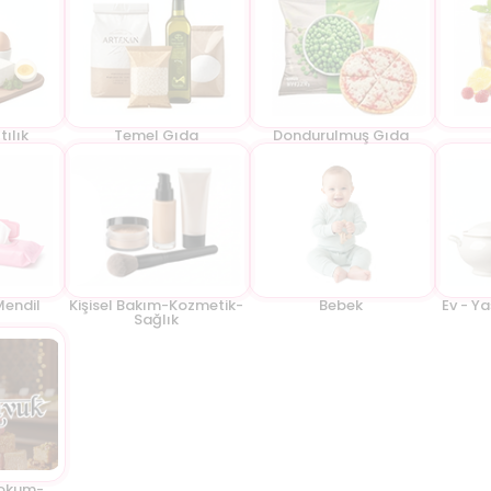
tılık
Temel Gıda
Dondurulmuş Gıda
Mendil
Kişisel Bakım-Kozmetik-
Bebek
Ev - Y
Sağlık
Lokum-