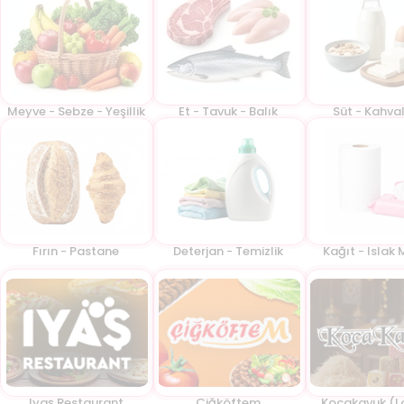
Meyve - Sebze - Yeşillik
Et - Tavuk - Balık
Süt - Kahval
Fırın - Pastane
Deterjan - Temizlik
Kağıt - Islak 
Iyaş Restaurant
Çiğköftem
Kocakavuk (