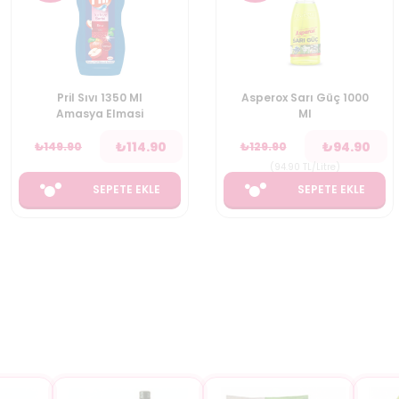
Asperox Sarı Güç 1000
Koroplast Mikrofiber
Ml
Bez 3 lu Eko Paket
₺
94.90
₺
99.90
₺
129.90
₺
179.00
(
94.90
TL/Litre
)
SEPETE EKLE
SEPETE EKLE