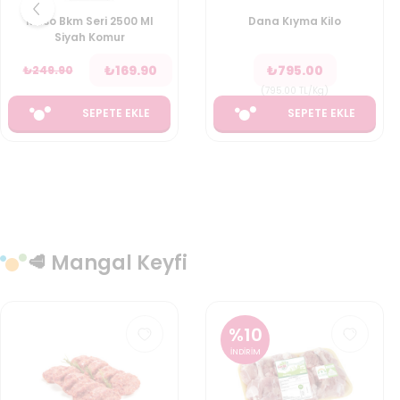
Dana Kıyma Kilo
Eti Cicibebe 700 Gr
Kutu
₺
795.00
₺
125.00
₺
165.50
(
795.00
TL/Kg
)
(
178.57
TL/Kg
)
SEPETE EKLE
SEPETE EKLE
🥩 Mangal Keyfi
%
10
İNDİRİM