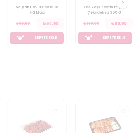
Ece Yeşil Zeytin Izgara
Calve Set Acısız
Çekirdeksiz 350 Gr
Ketçap 610 Gr & Light
Mayonez 380 Gr
₺
99.90
₺
119.90
₺
149.00
₺
199.90
(
121.11
TL/Kg
)
SEPETE EKLE
SEPETE EKLE