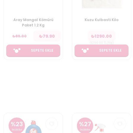
Aray Mangal Kömürü
Kuzu Kulbasti Kilo
Paket 1.2 Kg
₺
79.90
₺
1290.00
₺
89.00
(
1290.00
TL/Kg
)
SEPETE EKLE
SEPETE EKLE
%
27
%
44
İNDİRİM
İNDİRİM