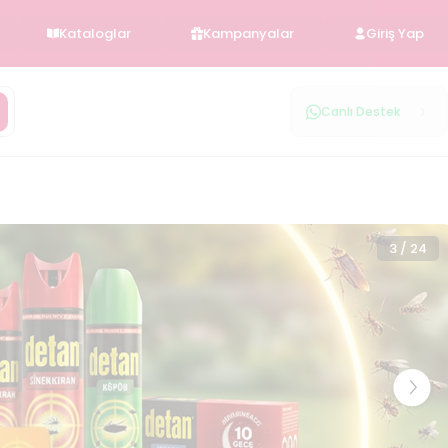
Kataloglar
Kampanyalar
Giriş Yap
Canlı Destek
1
/
2
3
/
24