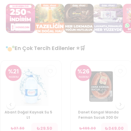
En Çok Tercih Edilenler ⭐🛒
%
21
%
26
İNDİRİM
İNDİRİM
Abant Doğal Kaynak Su 5
Danet Kangal Manda
Lt
Ferman Sucuk 300 Gr
₺
29.50
₺
349.00
₺
37.50
₺
469.00