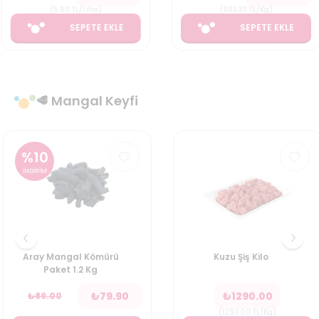
(
5.90
TL/Litre
)
(
1163.33
TL/Kg
)
SEPETE EKLE
SEPETE EKLE
🥩 Mangal Keyfi
%
10
İNDİRİM
Aray Mangal Kömürü
Kuzu Şiş Kilo
Paket 1.2 Kg
₺
79.90
₺
1290.00
₺
89.00
(
1290.00
TL/Kg
)