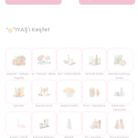
IYAŞ'ı Keşfet
Meyve - Sebze -
Et - Tavuk - Balık
Süt - Kahvaltılık
Temel Gıda
Dondurulmuş
Yeşillik
Gıda
İçecek
Dondurma
Atıştırmalık
Fırın - Pastane
Deterjan -
Temizlik
Kağıt - Islak
Kişisel Bakım-
Bebek
Ev - Yaşam -
Evcil Hayvan