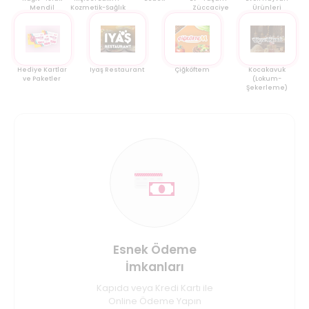
Mendil
Kozmetik-Sağlık
Züccaciye
Ürünleri
Hediye Kartlar
Iyaş Restaurant
Çiğköftem
Kocakavuk
ve Paketler
(Lokum-
Şekerleme)
Esnek Ödeme
İmkanları
Kapıda veya Kredi Kartı ile
Online Ödeme Yapın