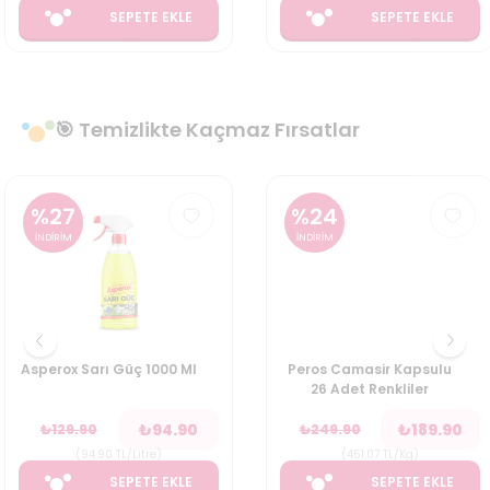
SEPETE EKLE
SEPETE EKLE
🎯 Temizlikte Kaçmaz Fırsatlar
%
27
%
24
İNDİRİM
İNDİRİM
Asperox Sarı Güç 1000 Ml
Peros Camasir Kapsulu
26 Adet Renkliler
₺
94.90
₺
189.90
₺
129.90
₺
249.90
(
94.90
TL/Litre
)
(
451.07
TL/Kg
)
SEPETE EKLE
SEPETE EKLE