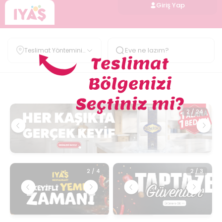
Giriş Yap
Teslimat Yöntemini
Belirle
2
/
2
2
/
24
2
/
4
2
/
3